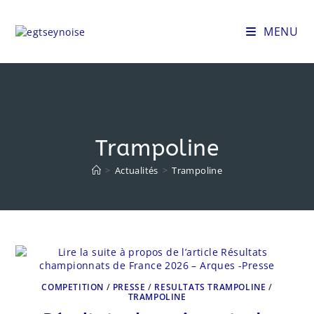
Skip
to
MENU
content
Trampoline
>
Actualités
>
Trampoline
COMPETITION
/
PRESSE
/
RESULTATS TRAMPOLINE
/
TRAMPOLINE