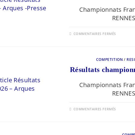
Championnats Fran
RENNES 
SUR
COMMENTAIRES FERMÉS
RÉSULTA
CHAMPI
DE
FRANCE
2026
–
COMPETITION
/
RES
ARQUES
-
Résultats champion
PRESSE
Championnats Fran
RENNES 
SUR
COMMENTAIRES FERMÉS
RÉSULTA
CHAMPI
DE
FRANCE
2026
–
COMPE