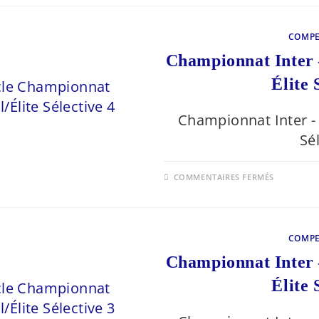
2026
COMPE
Championnat Inter 
Élite 
Championnat Inter - 
Sé
SUR
COMMENTAIRES FERMÉS
CHAMPI
INTER
–
RÉGION
FÉDÉRAL
ÉLITE
COMPE
SÉLECTI
4
Championnat Inter 
2026
Élite 