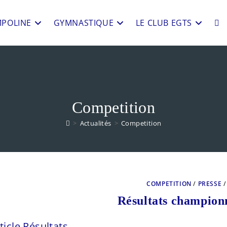
POLINE
GYMNASTIQUE
LE CLUB EGTS
TO
WEB
Competition
SE
>
Actualités
>
Competition
COMPETITION
/
PRESSE
Résultats champion