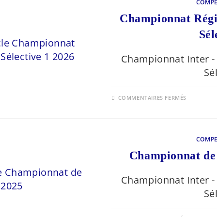
COMPE
SÉLECTI
2
Championnat Régio
2026
Sél
Championnat Inter - 
Sé
SUR
COMMENTAIRES FERMÉS
CHAMPI
RÉGION
FÉDÉRAL
ÉLITE
SÉLECTI
1
COMPE
2026
Championnat de 
Championnat Inter - 
Sé