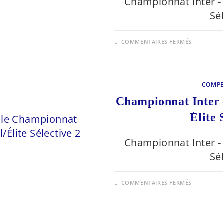
Championnat Inter - 
Sé
SUR
COMMENTAIRES FERMÉS
CHAMPI
INTER
–
RÉGION
FÉDÉRAL
ÉLITE
COMPE
SÉLECTI
3
Championnat Inter 
2026
Élite 
Championnat Inter - 
Sé
SUR
COMMENTAIRES FERMÉS
CHAMPI
INTER
–
RÉGION
FÉDÉRAL
ÉLITE