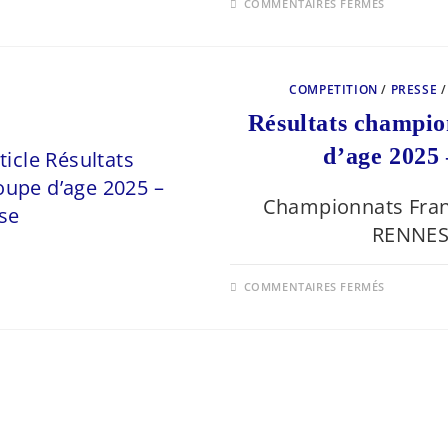
SUR
COMMENTAIRES FERMÉS
CHAMPI
DE
FRANCE
PAR
ÉQUIPE
–
COMPETITION
/
PRESSE
2025
Résultats champi
d’age 2025
Championnats Fran
RENNES 
SUR
COMMENTAIRES FERMÉS
RÉSULTA
CHAMPI
DU
MONDE
PAR
GROUPE
D’AGE
2025
–
PAMPEL
-
PRESSE