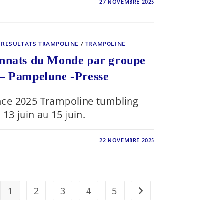
27 NOVEMBRE 2025
ONNAT
/
RESULTATS TRAMPOLINE
/
TRAMPOLINE
onnats du Monde par groupe
 – Pampelune -Presse
ce 2025 Trampoline tumbling
13 juin au 15 juin.
22 NOVEMBRE 2025
TS
ONNATS
1
2
3
4
5
Aller à la page suivant
UNE