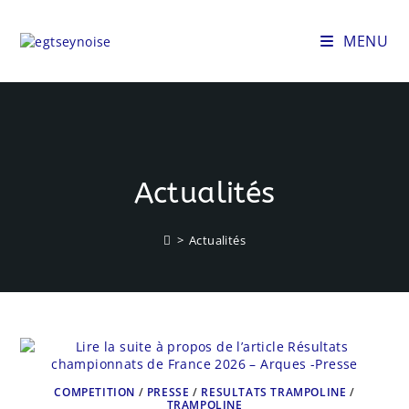
Skip
to
MENU
content
Actualités
>
Actualités
COMPETITION
/
PRESSE
/
RESULTATS TRAMPOLINE
/
TRAMPOLINE