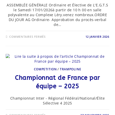
ASSEMBLÉE GÉNÉRALE Ordinaire et Élective de L'E.G.T.S
le Samedi 17/01/2026à partir de 10 h 00 en salle
polyvalente au Complexe Léry.venez nombreux.ORDRE
DU JOUR AG Ordinaire- Approbation du procès-verbal
de…
SUR
COMMENTAIRES FERMÉS
12 JANVIER 2026
ASSEMBLÉE
GÉNÉRALE
ORDINAIRE
ET
ELECTIVE
DE
L’EGTS
LE
SAMEDI
COMPETITION
/
TRAMPOLINE
17/01/2026
10
H
Championnat de France par
00
équipe – 2025
Championnat Inter - Régional Fédéral/National/Élite
Sélective 4 2025
SUR